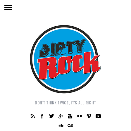
DON'T THINK TWICE, IT'S ALL RIGHT