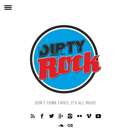
DON'T THINK TWICE, IT'S ALL RIGHT