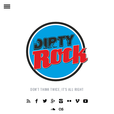
DON'T THINK TWICE, IT'S ALL RIGHT