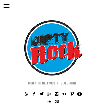
DON'T THINK TWICE, IT'S ALL RIGHT