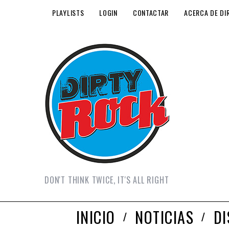
PLAYLISTS
LOGIN
CONTACTAR
ACERCA DE DI
DON'T THINK TWICE, IT'S ALL RIGHT
INICIO
NOTICIAS
D