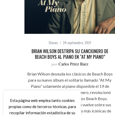
Discos
24 septiembre, 2021
BRIAN WILSON DESTRIPA SU CANCIONERO DE
BEACH BOYS AL PIANO EN “AT MY PIANO”
por
Carlos Pérez Báez
Brian Wilson desnuda los clásicos de Beach Boys
para su nuevo álbum el solitario llamado “At My
Piano” solamente al piano disponible el 19 de
noviembre. Genio, icono y pionero, revolucionó
la música como director de los Beach Boys.
Esta página web emplea tanto cookies
Ahora, la leyenda Brian Wilson vuelve sobre sus
propias como de terceros técnicas, para
pasos y reinventa las canciones más icónicas de
recopilar información estadística de su