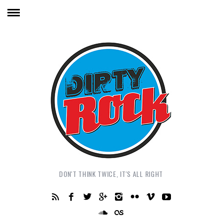
DON'T THINK TWICE, IT'S ALL RIGHT