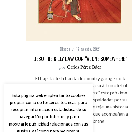
Discos
17 agosto, 2021
DEBUT DE BILLY LAW CON “ALONE SOMEWHERE”
por
Carlos Pérez Báez
El bajista de la banda de country garage rock
Ottoman Turks, Billy Law lanza su álbum debut
como solista, “Alone Somewhere” este próximo
Esta página web emplea tanto cookies
20 de agosto. 10 canciones respaldadas por su
propias como de terceros técnicas, para
banda, los Baby Boys, en la que teje una historia
recopilar información estadística de su
que toca muchos de los temas que acompañan a
navegación por Internet y para
la edad adulta temprana
mostrarle publicidad relacionada con sus
gustos, así como para mejorar su