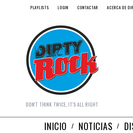
PLAYLISTS
LOGIN
CONTACTAR
ACERCA DE DI
DON'T THINK TWICE, IT'S ALL RIGHT
INICIO
NOTICIAS
D