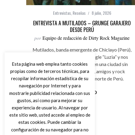
Entrevistas
,
Reseñas
8 julio, 2026
ENTREVISTA A MUTILADOS – GRUNGE GARAJERO
DESDE PERÚ
por
Equipo de redacción de Dirty Rock Magazine
Mutilados, banda emergente de Chiclayo (Perú),
nos presentan su segundo single “Luzia” y nos
Esta página web emplea tanto cookies
cuentan cómo es sobrevivir en una ciudad sin
propias como de terceros técnicas, para
salas de conciertos. Humor, amigos y rock
grunge / garajero desde el norte de Perú.
recopilar información estadística de su
navegación por Internet y para
mostrarle publicidad relacionada con sus
gustos, así como para mejorar su
Leer Más
experiencia de usuario. Al navegar por
este sitio web, usted accede al empleo de
estas cookies. Puede cambiar la
configuración de su navegador para no