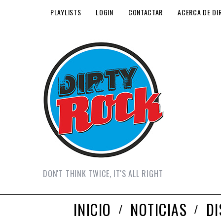
PLAYLISTS
LOGIN
CONTACTAR
ACERCA DE DI
DON'T THINK TWICE, IT'S ALL RIGHT
INICIO
NOTICIAS
D