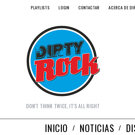
PLAYLISTS
LOGIN
CONTACTAR
ACERCA DE DI
DON'T THINK TWICE, IT'S ALL RIGHT
INICIO
NOTICIAS
D