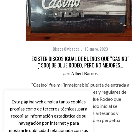
Discos Olvidados
16 enero, 2023
EXISTEN DISCOS IGUAL DE BUENOS QUE “CASINO”
(1990) DE BLUE RODEO, PERO NO MEJORES…
por
Albert Barrios
“Casino” fue mi (inmejorable) puerta de entrada a
una de las bandas más infalibles y regulares de
los últimos 35 años, unos Blue Rodeo que
Esta página web emplea tanto cookies
después del impacto y ruido inicial se
propias como de terceros técnicas, para
convirtieron en auténticos artesanos y
recopilar información estadística de su
continuadores de un legado en perpetúa
navegación por Internet y para
mutación.
mostrarle publicidad relacionada con sus