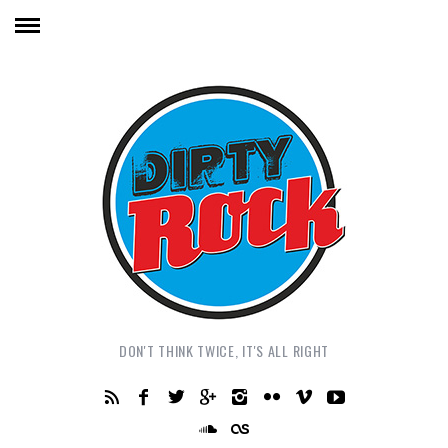
DON'T THINK TWICE, IT'S ALL RIGHT