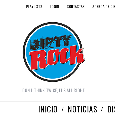
PLAYLISTS
LOGIN
CONTACTAR
ACERCA DE DI
DON'T THINK TWICE, IT'S ALL RIGHT
INICIO
NOTICIAS
D