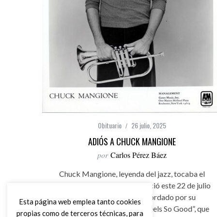
Obituario
26 julio, 2025
ADIÓS A CHUCK MANGIONE
por
Carlos Pérez Báez
Chuck Mangione, leyenda del jazz, tocaba el
flugelhorn y compositor, falleció este 22 de julio
a la edad de 84 años. Recordado por su
Esta página web emplea tanto cookies
magnifica composición de “Feels So Good”, que
propias como de terceros técnicas, para