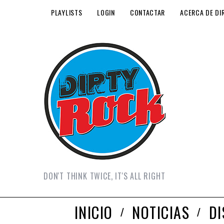
PLAYLISTS
LOGIN
CONTACTAR
ACERCA DE DI
DON'T THINK TWICE, IT'S ALL RIGHT
INICIO
NOTICIAS
D