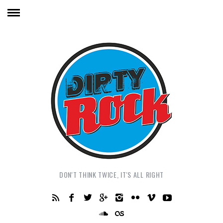
DON'T THINK TWICE, IT'S ALL RIGHT