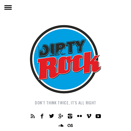
DON'T THINK TWICE, IT'S ALL RIGHT