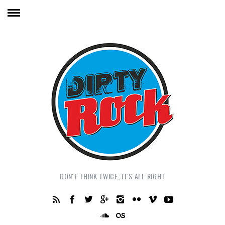
DON'T THINK TWICE, IT'S ALL RIGHT