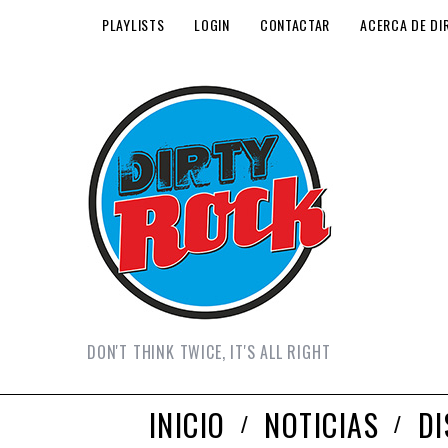
PLAYLISTS
LOGIN
CONTACTAR
ACERCA DE DI
DON'T THINK TWICE, IT'S ALL RIGHT
INICIO
NOTICIAS
D