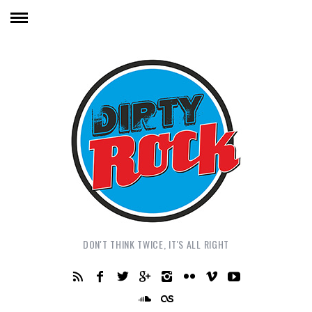
DON'T THINK TWICE, IT'S ALL RIGHT