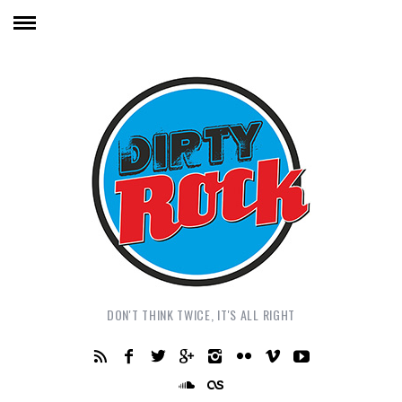
DON'T THINK TWICE, IT'S ALL RIGHT