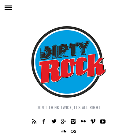
DON'T THINK TWICE, IT'S ALL RIGHT