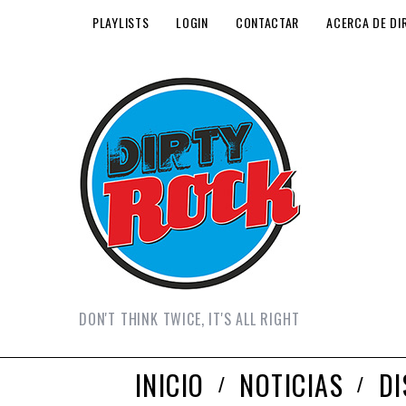
PLAYLISTS
LOGIN
CONTACTAR
ACERCA DE DI
DON'T THINK TWICE, IT'S ALL RIGHT
INICIO
NOTICIAS
D