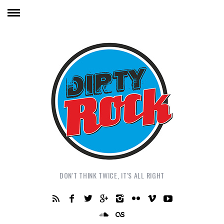
DON'T THINK TWICE, IT'S ALL RIGHT