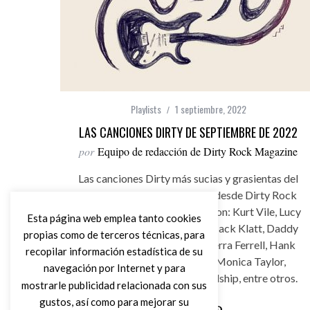
Playlists
1 septiembre, 2022
LAS CANCIONES DIRTY DE SEPTIEMBRE DE 2022
por
Equipo de redacción de Dirty Rock Magazine
Las canciones Dirty más sucias y grasientas del
mes de septiembre de 2022, desde Dirty Rock
Spotify para todos vosotros con: Kurt Vile, Lucy
Esta página web emplea tanto cookies
Dacus, Los Zigarros, Belako, Jack Klatt, Daddy
propias como de terceros técnicas, para
Long Legs, Taylor McCall, Sierra Ferrell, Hank
recopilar información estadística de su
Williams Jr., Carter Felker, Monica Taylor,
navegación por Internet y para
Halfway, Marcus King, Friendship, entre otros.
mostrarle publicidad relacionada con sus
gustos, así como para mejorar su