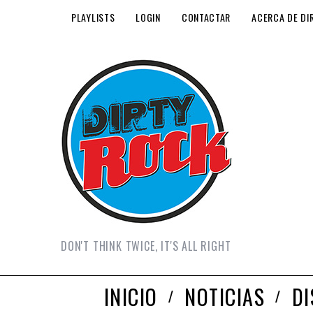
PLAYLISTS
LOGIN
CONTACTAR
ACERCA DE DI
DON'T THINK TWICE, IT'S ALL RIGHT
INICIO
NOTICIAS
D