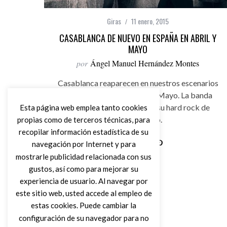
Giras
11 enero, 2015
CASABLANCA DE NUEVO EN ESPAÑA EN ABRIL Y
MAYO
por
Ángel Manuel Hernández Montes
Casablanca reaparecen en nuestros escenarios
desde el 21 de Abril al 2 de Mayo. La banda
sueca plasmará en directo su hard rock de
Esta página web emplea tanto cookies
auténtico lujo.
propias como de terceros técnicas, para
recopilar información estadística de su
navegación por Internet y para
mostrarle publicidad relacionada con sus
Leer Más
gustos, así como para mejorar su
experiencia de usuario. Al navegar por
este sitio web, usted accede al empleo de
estas cookies. Puede cambiar la
configuración de su navegador para no