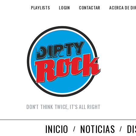
PLAYLISTS
LOGIN
CONTACTAR
ACERCA DE DI
DON'T THINK TWICE, IT'S ALL RIGHT
INICIO
NOTICIAS
D