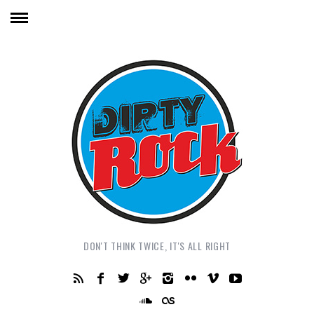
DON'T THINK TWICE, IT'S ALL RIGHT