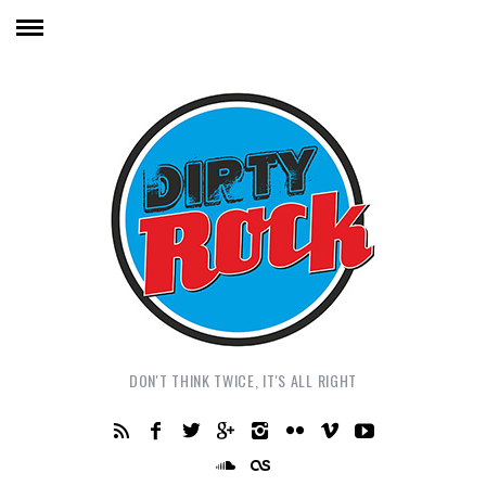
DON'T THINK TWICE, IT'S ALL RIGHT