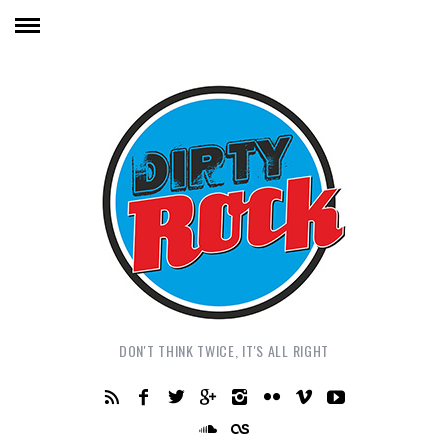
DON'T THINK TWICE, IT'S ALL RIGHT