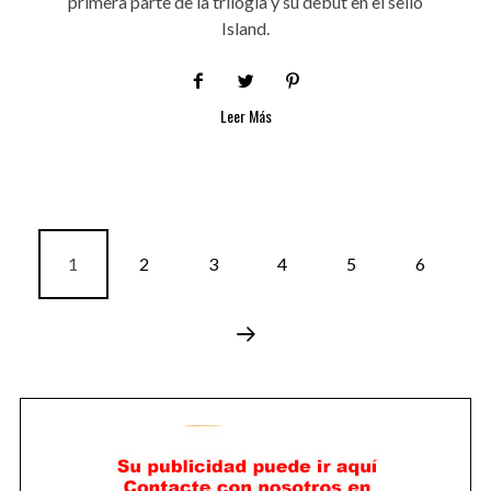
primera parte de la trilogía y su debut en el sello
Island.
Leer Más
1
2
3
4
5
6