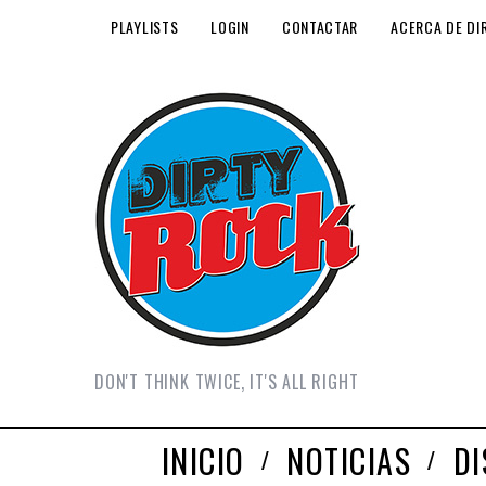
PLAYLISTS
LOGIN
CONTACTAR
ACERCA DE DI
DON'T THINK TWICE, IT'S ALL RIGHT
INICIO
NOTICIAS
D