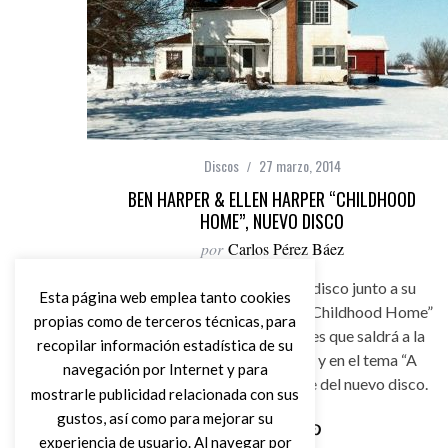
Discos
27 marzo, 2014
BEN HARPER & ELLEN HARPER “CHILDHOOD
HOME”, NUEVO DISCO
por
Carlos Pérez Báez
Ben Harper ha grabado un disco junto a su
Esta página web emplea tanto cookies
madre Ellen Harper titulado “Childhood Home”
propias como de terceros técnicas, para
compuesto por diez canciones que saldrá a la
recopilar información estadística de su
venta el próximo 5 de mayo y en el tema “A
navegación por Internet y para
House is A Home” es el single del nuevo disco.
mostrarle publicidad relacionada con sus
gustos, así como para mejorar su
experiencia de usuario. Al navegar por