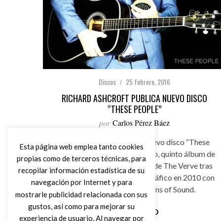
Discos
25 febrero, 2016
RICHARD ASHCROFT PUBLICA NUEVO DISCO
“THESE PEOPLE”
por
Carlos Pérez Báez
Richard Ashcroft publica nuevo disco “These
Esta página web emplea tanto cookies
People” el próximo 20 de mayo, quinto álbum de
propias como de terceros técnicas, para
10 canciones del ex cantante de The Verve tras
recopilar información estadística de su
su último lanzamiento discográfico en 2010 con
navegación por Internet y para
RPA & The United Nations of Sound.
mostrarle publicidad relacionada con sus
gustos, así como para mejorar su
experiencia de usuario. Al navegar por