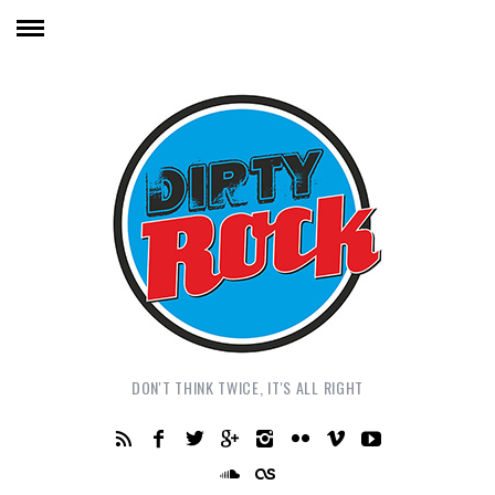
DON'T THINK TWICE, IT'S ALL RIGHT