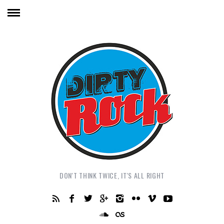
DON'T THINK TWICE, IT'S ALL RIGHT