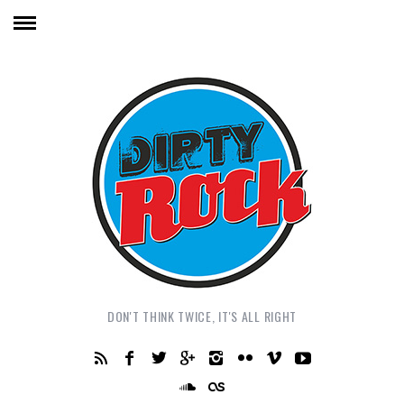
DON'T THINK TWICE, IT'S ALL RIGHT