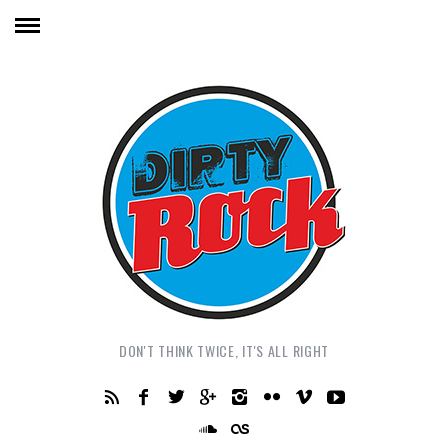
DON'T THINK TWICE, IT'S ALL RIGHT