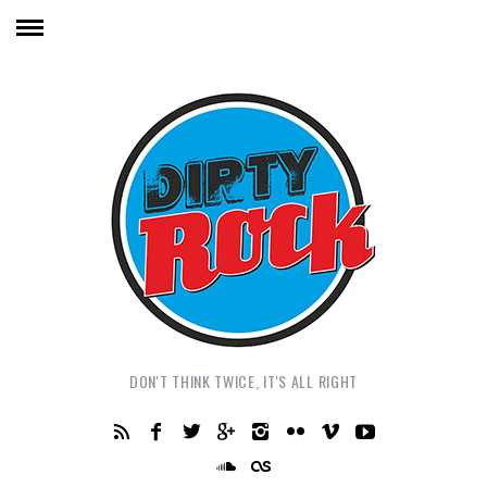
DON'T THINK TWICE, IT'S ALL RIGHT