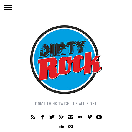
DON'T THINK TWICE, IT'S ALL RIGHT