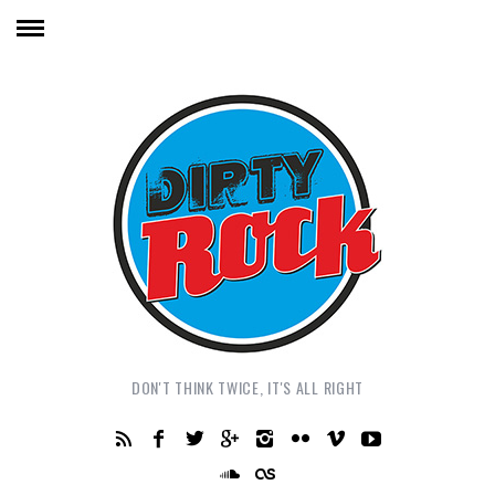
DON'T THINK TWICE, IT'S ALL RIGHT