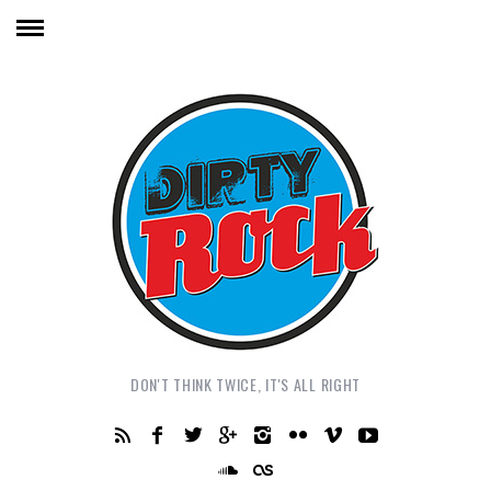
DON'T THINK TWICE, IT'S ALL RIGHT