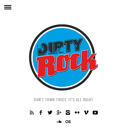
DON'T THINK TWICE, IT'S ALL RIGHT