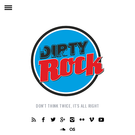
DON'T THINK TWICE, IT'S ALL RIGHT