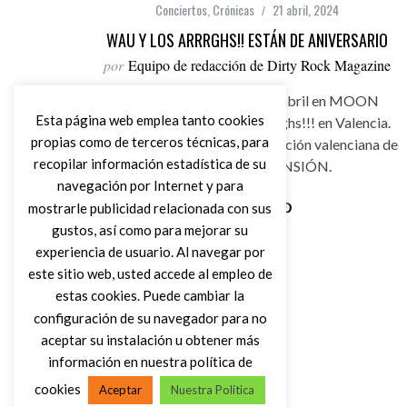
Conciertos
,
Crónicas
21 abril, 2024
WAU Y LOS ARRRGHS!! ESTÁN DE ANIVERSARIO
por
Equipo de redacción de Dirty Rock Magazine
Este pasado sábado 20 de abril en MOON
Esta página web emplea tanto cookies
actuación de Wau Y Los Arrrghs!!! en Valencia.
propias como de terceros técnicas, para
20 ANIVERSARIO de la formación valenciana de
recopilar información estadística de su
manos de ALTA TENSIÓN.
navegación por Internet y para
mostrarle publicidad relacionada con sus
gustos, así como para mejorar su
Leer Más
experiencia de usuario. Al navegar por
este sitio web, usted accede al empleo de
estas cookies. Puede cambiar la
configuración de su navegador para no
aceptar su instalación u obtener más
información en nuestra política de
cookies
Aceptar
Nuestra Política
(C) DIRTY ROCK MAGAZINE