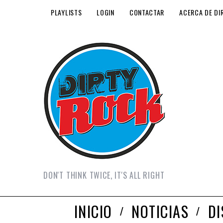
PLAYLISTS
LOGIN
CONTACTAR
ACERCA DE DI
DON'T THINK TWICE, IT'S ALL RIGHT
INICIO
NOTICIAS
D