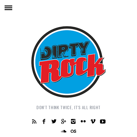
DON'T THINK TWICE, IT'S ALL RIGHT