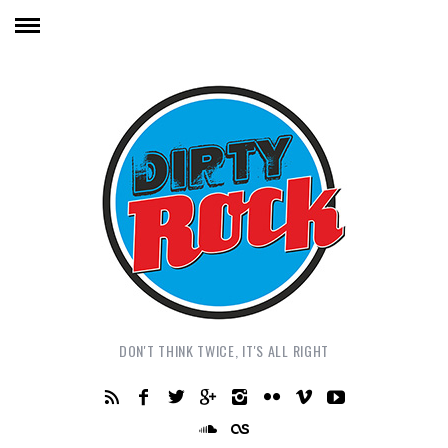
DON'T THINK TWICE, IT'S ALL RIGHT