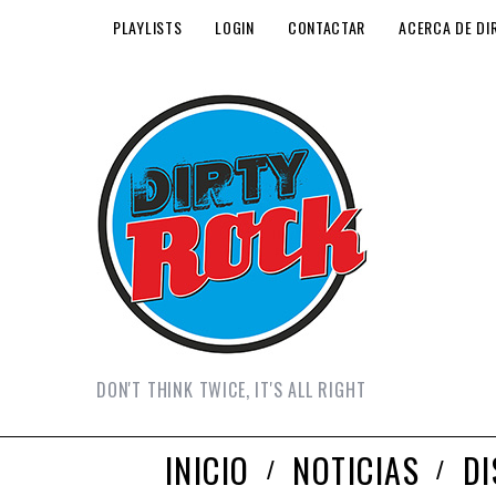
PLAYLISTS
LOGIN
CONTACTAR
ACERCA DE DI
DON'T THINK TWICE, IT'S ALL RIGHT
INICIO
NOTICIAS
D