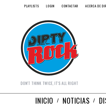
PLAYLISTS
LOGIN
CONTACTAR
ACERCA DE DI
DON'T THINK TWICE, IT'S ALL RIGHT
INICIO
NOTICIAS
D