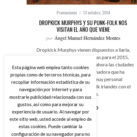
Promociones
13 octubre, 2014
DROPKICK MURPHYS Y SU PUNK-FOLK NOS
VISITAN EL AÑO QUE VIENE
por
Ángel Manuel Hernández Montes
Dropkick Murphys vienen dispuestos a liarla,
tienen confirmadas dos fechas para el 2015,
Madrid y Barcelona son hasta ahora las ciudades
Esta página web emplea tanto cookies
por donde pasará la apisonadora que ha
propias como de terceros técnicas, para
confeccionado un estilo muy personal
recopilar información estadística de su
mezclando los sonidos del folk irlandés con el
navegación por Internet y para
rock más duro.
mostrarle publicidad relacionada con sus
gustos, así como para mejorar su
experiencia de usuario. Al navegar por
Leer Más
este sitio web, usted accede al empleo de
estas cookies. Puede cambiar la
configuración de su navegador para no