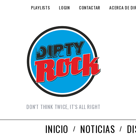
PLAYLISTS
LOGIN
CONTACTAR
ACERCA DE DI
DON'T THINK TWICE, IT'S ALL RIGHT
INICIO
NOTICIAS
D