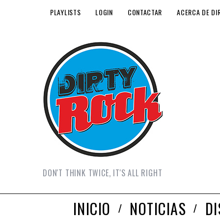
PLAYLISTS
LOGIN
CONTACTAR
ACERCA DE DI
DON'T THINK TWICE, IT'S ALL RIGHT
INICIO
NOTICIAS
D