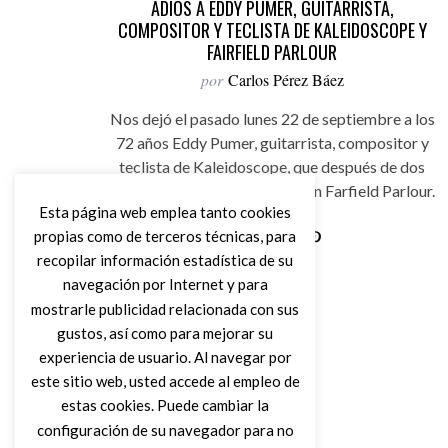
ADIÓS A EDDY PUMER, GUITARRISTA,
COMPOSITOR Y TECLISTA DE KALEIDOSCOPE Y
FAIRFIELD PARLOUR
por
Carlos Pérez Báez
Nos dejó el pasado lunes 22 de septiembre a los
72 años Eddy Pumer, guitarrista, compositor y
teclista de Kaleidoscope, que después de dos
años y dos álbumes mutaron en Farfield Parlour.
Esta página web emplea tanto cookies
propias como de terceros técnicas, para
recopilar información estadística de su
Leer Más
navegación por Internet y para
mostrarle publicidad relacionada con sus
gustos, así como para mejorar su
experiencia de usuario. Al navegar por
este sitio web, usted accede al empleo de
estas cookies. Puede cambiar la
configuración de su navegador para no