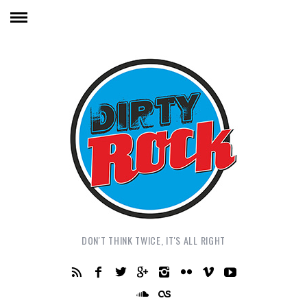
DON'T THINK TWICE, IT'S ALL RIGHT