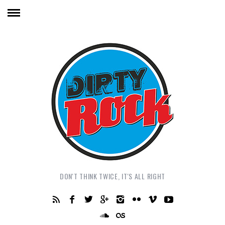
DON'T THINK TWICE, IT'S ALL RIGHT