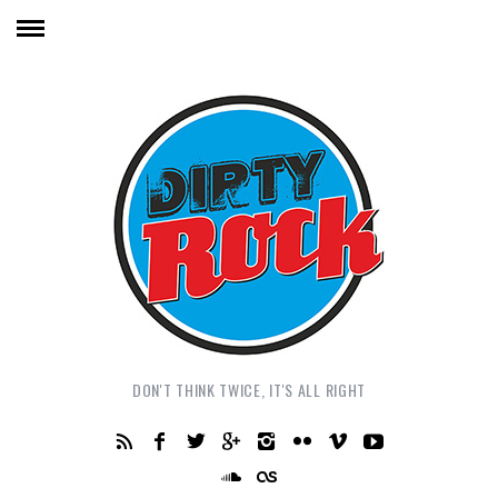
DON'T THINK TWICE, IT'S ALL RIGHT