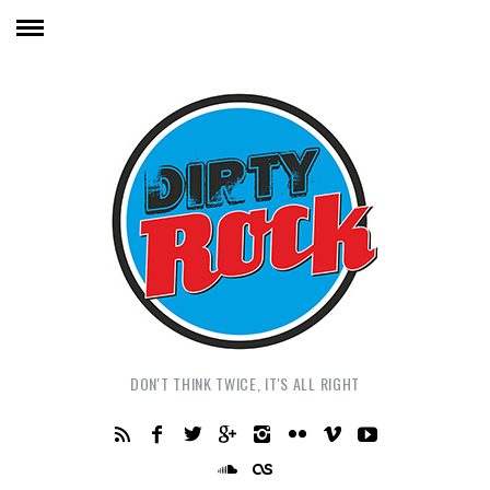
DON'T THINK TWICE, IT'S ALL RIGHT