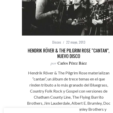
Discos
22 mayo, 2013
HENDRIK RÖVER & THE PILGRIM ROSE “CANTAN”,
NUEVO DISCO
por
Carlos Pérez Báez
Hendrik Röver & The Pilgrim Rose materializan
“cantan”, un álbum de trece temas en el que
rinden tributo a lo más granado del Bluegrass,
Country Folk Rock y Gospel con versiones de
Chatham County Line, The Flying Burrito
Brothers, Jim Lauderdale, Albert E. Brumley, Doc
Watson, Louvin Brothers, Stanley Brothers y