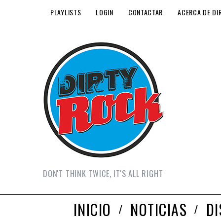
PLAYLISTS
LOGIN
CONTACTAR
ACERCA DE DI
DON'T THINK TWICE, IT'S ALL RIGHT
INICIO
NOTICIAS
D